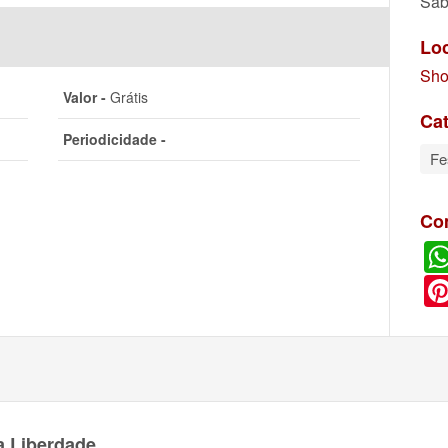
Sáb
Lo
Sho
Valor -
Grátis
Cat
Periodicidade -
Fe
Co
a Liberdade