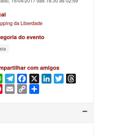
ado, 15/04/2017 das 18:30 às 02:59
cal
pping da Liberdade
egoria do evento
sta
mpartilhar com amigos
WhatsApp
Telegram
Facebook
X
LinkedIn
Twitter
Threads
Pinterest
Email
Copy
Share
Link