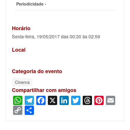
Periodicidade -
Horário
Sexta-feira, 19/05/2017 das 00:30 às 02:59
Local
Categoria do evento
Cinema
Compartilhar com amigos
WhatsApp
Telegram
Facebook
X
LinkedIn
Twitter
Threads
Pinter
Ema
Copy
Share
Link