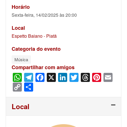
Horário
Sexta-feira, 14/02/2025 às 20:00
Local
Espetto Baiano - Piatã
Categoria do evento
Música
Compartilhar com amigos
WhatsApp
Telegram
Facebook
X
LinkedIn
Twitter
Threads
Pinter
Ema
Copy
Share
Link
Local