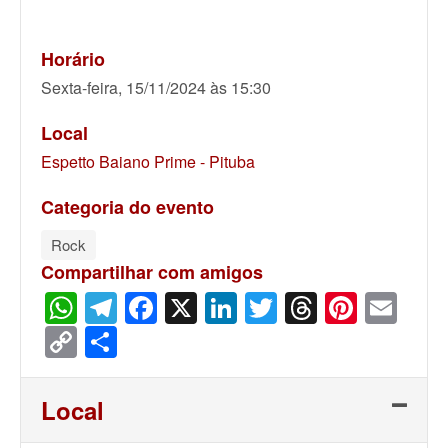
Horário
Sexta-feira, 15/11/2024 às 15:30
Local
Espetto Baiano Prime - Pituba
Categoria do evento
Rock
Compartilhar com amigos
WhatsApp
Telegram
Facebook
X
LinkedIn
Twitter
Threads
Pinter
Ema
Copy
Share
Link
Local