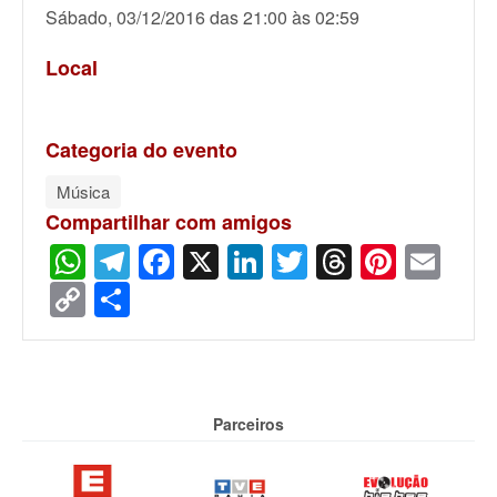
Sábado, 03/12/2016 das 21:00 às 02:59
Local
Categoria do evento
Música
Compartilhar com amigos
WhatsApp
Telegram
Facebook
X
LinkedIn
Twitter
Threads
Pinter
Ema
Copy
Share
Link
Parceiros