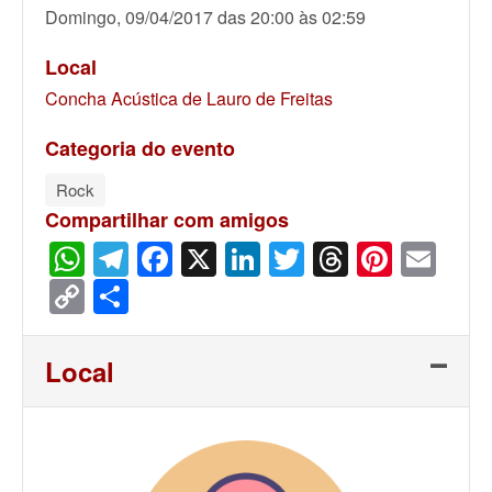
Domingo, 09/04/2017 das 20:00 às 02:59
Local
Concha Acústica de Lauro de Freitas
Categoria do evento
Rock
Compartilhar com amigos
WhatsApp
Telegram
Facebook
X
LinkedIn
Twitter
Threads
Pinter
Ema
Copy
Share
Link
Local