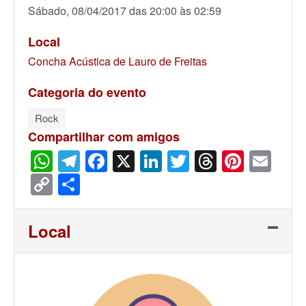
Sábado, 08/04/2017 das 20:00 às 02:59
Local
Concha Acústica de Lauro de Freitas
Categoria do evento
Rock
Compartilhar com amigos
WhatsApp
Telegram
Facebook
X
LinkedIn
Twitter
Threads
Pinter
Ema
Copy
Share
Link
Local