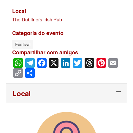
Local
The Dubliners Irish Pub
Categoria do evento
Festival
Compartilhar com amigos
WhatsApp
Telegram
Facebook
X
LinkedIn
Twitter
Threads
Pinter
Ema
Copy
Share
Link
Local