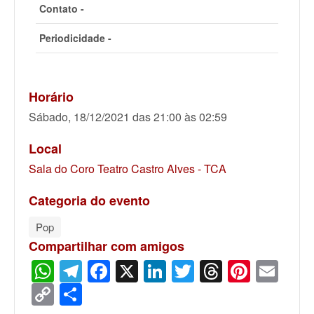
Contato -
Periodicidade -
Horário
Sábado, 18/12/2021 das 21:00 às 02:59
Local
Sala do Coro Teatro Castro Alves - TCA
Categoria do evento
Pop
Compartilhar com amigos
WhatsApp
Telegram
Facebook
X
LinkedIn
Twitter
Threads
Pinter
Ema
Copy
Share