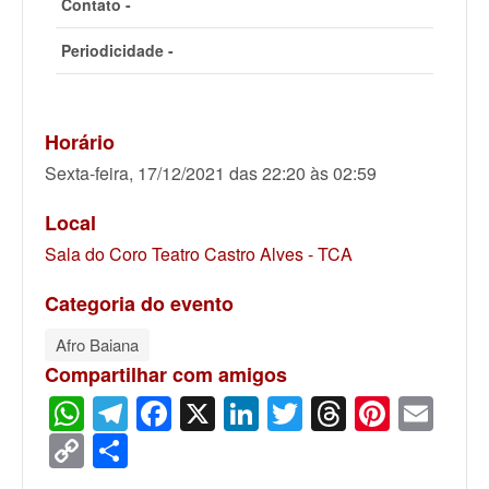
Contato -
Periodicidade -
Horário
Sexta-feira, 17/12/2021 das 22:20 às 02:59
Local
Sala do Coro Teatro Castro Alves - TCA
Categoria do evento
Afro Baiana
Compartilhar com amigos
WhatsApp
Telegram
Facebook
X
LinkedIn
Twitter
Threads
Pinter
Ema
Copy
Share
Link