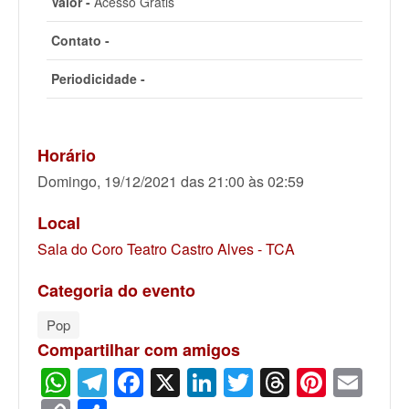
Valor -
Acesso Grátis
Contato -
Periodicidade -
Horário
Domingo, 19/12/2021 das 21:00 às 02:59
Local
Sala do Coro Teatro Castro Alves - TCA
Categoria do evento
Pop
Compartilhar com amigos
WhatsApp
Telegram
Facebook
X
LinkedIn
Twitter
Threads
Pinter
Ema