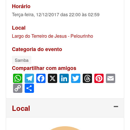
Horário
Terça-feira, 12/12/2017 das 22:00 às 02:59
Local
Largo do Terreiro de Jesus - Pelourinho
Categoria do evento
Samba
Compartilhar com amigos
WhatsApp
Telegram
Facebook
X
LinkedIn
Twitter
Threads
Pinter
Ema
Copy
Share
Link
Local