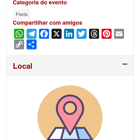
Categoria do evento
Festa
Compartilhar com amigos
WhatsApp
Telegram
Facebook
X
LinkedIn
Twitter
Threads
Pinter
Ema
Copy
Share
Link
Local