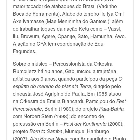
maior tocador de atabaques do Brasil (Vadinho
Boca de Ferramenta), Alabe do terreiro Ile Iya Omi
Axe Iyamasse (Mãe Menininha do Gantois ), além
de trabalhar toques da nação Ketu como – Vassi,
Ilu, Bruwum, Agere, Opanije, Sato, Hamunha, Awo.
A ação no CFA tem coordenação de Edu
Fagundes.
Sobre o músico – Percussionista da Orkestra
Rumpilezz há 10 anos, Gabi iniciou a trajetória
artística aos 9 anos, quando participou da peça
O
espírito do menino do planeta Terra
, dirigido pelo
cineasta José Agripino de Paula. Em 1985 atuou
na Orkestra de Emilia Biancardi. Participou do
Fest
Percusionale
, Berlin (1989); do projeto
Pata-Bahia
com Norbert Stein (1998); do encontro de
percussão em Berlin –
Fest der Kontinente
(2000);
projeto
Born to Samba
, Munique, Hanburgo
(2007);
Afro Bossa Nova
, com Armandinho e Paulo