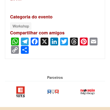
Categoria do evento
Workshop
Compartilhar com amigos
WhatsApp
Telegram
Facebook
X
LinkedIn
Twitter
Threads
Pinter
Ema
Copy
Share
Link
Parceiros