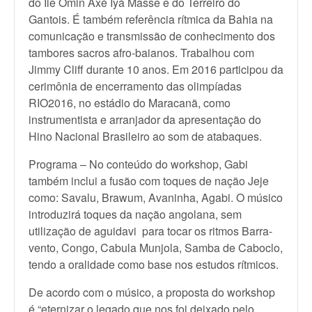
do Ilê Omin Axé Iyá Massê e do Terreiro do
Gantois. É também referência rítmica da Bahia na
comunicação e transmissão de conhecimento dos
tambores sacros afro-baianos. Trabalhou com
Jimmy Cliff durante 10 anos. Em 2016 participou da
cerimônia de encerramento das olimpíadas
RIO2016, no estádio do Maracanã, como
instrumentista e arranjador da apresentação do
Hino Nacional Brasileiro ao som de atabaques.
Programa – No conteúdo do workshop, Gabi
também inclui a fusão com toques de nação Jeje
como: Savalu, Brawum, Avaninha, Agabi. O músico
introduzirá toques da nação angolana, sem
utilização de aguidavi para tocar os ritmos Barra-
vento, Congo, Cabula Munjola, Samba de Caboclo,
tendo a oralidade como base nos estudos rítmicos.
De acordo com o músico, a proposta do workshop
é “eternizar o legado que nos foi deixado pelo