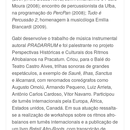
Moura (2008); encontro de percussionista da Ufba,
na programação do
PercPan
(2008);
Tudo é
Percussão 2
, homenagem à musicóloga Emilia
Biancardi (2009).
Gabi desenvolve o trabalho de música instrumental
autoral
PRADARRUM
e foi palestrante no projeto
Perspectivas Históricas e Culturais dos Ritmos
Afrobaianos na Pracatum. Criou, para o Balé do
Teatro Castro Alves, trilhas sonoras de grandes
espetáculos, a exemplo de
Saurê, Ilhas, Sanctus
e
Iêcamará
, com renomados coreógrafos como
Augusto Omolú, Armando Pequeno, Luiz Arrieta,
Antônio Carlos Cardoso, Vitor Navarro. Participou
de turnês internacionais pela Europa, África,
Estados unidos, Canadá. Em sua atuação ressalta-
se a realização de workshops sobre os ritmos afro-
baianos em turnês internacionais e a publicação de
um livro
Brésil Afro-Roots
, com transcrição de