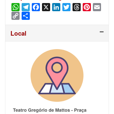
WhatsApp
Telegram
Facebook
X
LinkedIn
Twitter
Threads
Pinter
Ema
Copy
Share
Link
Local
Teatro Gregório de Mattos - Praça