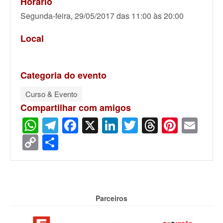
Horário
Segunda-feira, 29/05/2017 das 11:00 às 20:00
Local
Categoria do evento
Curso & Evento
Compartilhar com amigos
WhatsApp
Telegram
Facebook
X
LinkedIn
Twitter
Threads
Pinter
Ema
Copy
Share
Link
Parceiros