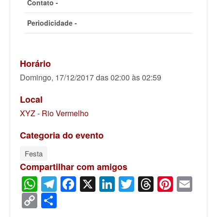
Contato -
Periodicidade -
Horário
Domingo, 17/12/2017 das 02:00 às 02:59
Local
XYZ - Rio Vermelho
Categoria do evento
Festa
Compartilhar com amigos
WhatsApp
Telegram
Facebook
X
LinkedIn
Twitter
Threads
Pinter
Ema
Copy
Share
Link