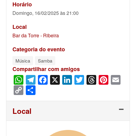
Horário
Domingo, 16/02/2025 às 21:00
Local
Bar da Torre - Ribeira
Categoria do evento
Música
Samba
Compartilhar com amigos
WhatsApp
Telegram
Facebook
X
LinkedIn
Twitter
Threads
Pinter
Ema
Copy
Share
Link
Local