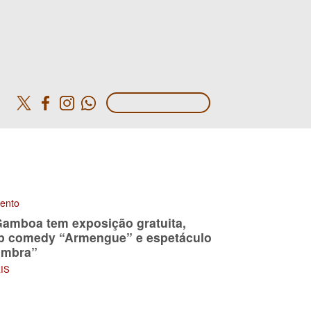
o
mento
Gamboa tem exposição gratuita,
p comedy “Armengue” e espetáculo
ombra”
AIS