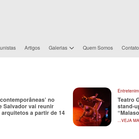
unistas
Artigos
Galerias
Quem Somos
Contat
Entreteni
 contemporâneas’ no
Teatro 
e Salvador vai reunir
stand-u
 arquitetos a partir de 14
“Malas
...VEJA M