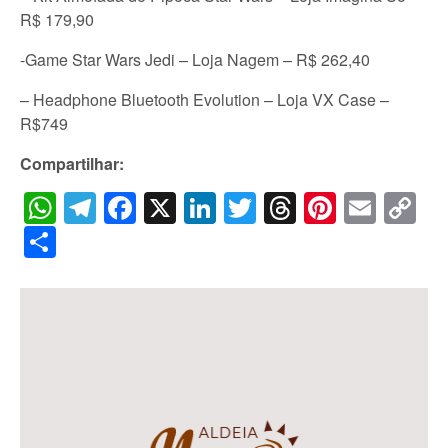
R$ 179,90
-Game Star Wars Jedi – Loja Nagem – R$ 262,40
– Headphone Bluetooth Evolution – Loja VX Case –
R$749
Compartilhar:
WhatsApp
Telegram
Facebook
X
LinkedIn
Twitter
Threads
Pintere
Emai
C
Li
Share