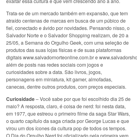
exaltar essa cultura e que vem crescendo ano a ano.
Trata-se de um mercado também em expansão, que tem
atraído centenas de marcas em busca de um púbico de
fiel, conectado e ávido por novidades. Pensando nisso, o
Salvador Norte e o Salvador Shopping realizam, de 20 a
25/05, a Semana do Orgulho Geek, com uma seleção de
produtos das suas lojas físicas e de suas plataformas
digitais www.salvadornorteonline.com.br e www.salvadorsho
além de posts nas redes sociais com jogos e
curiosidades sobre a data. São livros, jogos,
personagens em miniatura, kit gamer, almofadas,
canecas, dentre outros produtos, com preços especiais.
Curiosidade
– Você sabe por que foi escolhido dia 25 de
maio? A resposta, claro, é coisa de nerd: foi nesta data,
em 1977, que estreou o primeiro filme da saga Star Wars,
o quarto capítulo da saga criada por George Lucas e que
virou um dos ícones da cultura pop de todos os tempos.
O Dia do Orgulho Nerd foi oficializado pela primeira vem