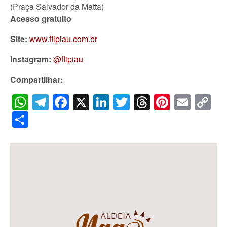
(Praça Salvador da Matta)
Acesso gratuito
Site:
www.flipiau.com.br
Instagram:
@flipiau
Compartilhar:
WhatsApp
Telegram
Facebook
X
LinkedIn
Twitter
Threads
Pintere
Emai
C
Li
Share