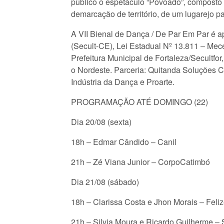
público o espetáculo “Povoado”, composto 
demarcação de território, de um lugarejo p
A VII Bienal de Dança / De Par Em Par é a
(Secult-CE), Lei Estadual Nº 13.811 – Mec
Prefeitura Municipal de Fortaleza/Secultfo
o Nordeste. Parceria: Quitanda Soluções Cr
Indústria da Dança e Proarte.
PROGRAMAÇÃO ATÉ DOMINGO (22)
Dia 20/08 (sexta)
18h – Edmar Cândido – Canil
21h – Zé Viana Junior – CorpoCatimbó
Dia 21/08 (sábado)
18h – Clarissa Costa e Jhon Morais – Fel
21h – Silvia Moura e Ricardo Guilherme – 