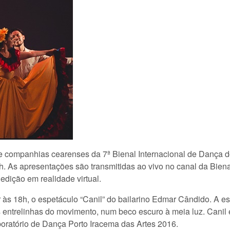
 e companhias cearenses da 7ª Bienal Internacional de Dança 
. As apresentações são transmitidas ao vivo no canal da Bien
edição em realidade virtual.
rir às 18h, o espetáculo “Canil” do bailarino Edmar Cândido. A e
s entrelinhas do movimento, num beco escuro à meia luz. Canil 
boratório de Dança Porto Iracema das Artes 2016.