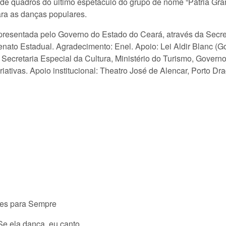
de quadros do último espetáculo do grupo de nome “Pátria Gran
ara as danças populares.
presentada pelo Governo do Estado do Ceará, através da Secre
enato Estadual. Agradecimento: Enel. Apoio: Lei Aldir Blanc (
r, Secretaria Especial da Cultura, Ministério do Turismo, Gover
iativas. Apoio institucional: Theatro José de Alencar, Porto Dr
izes para Sempre
Se ela dança, eu canto