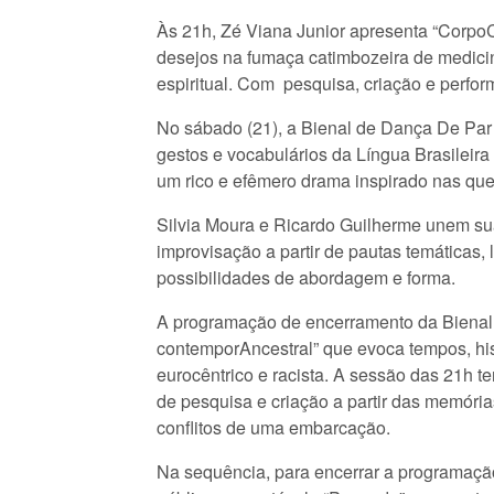
Às 21h, Zé Viana Junior apresenta “CorpoC
desejos na fumaça catimbozeira de medicina
espiritual. Com pesquisa, criação e perfo
No sábado (21), a Bienal de Dança De Par 
gestos e vocabulários da Língua Brasileir
um rico e efêmero drama inspirado nas que
Silvia Moura e Ricardo Guilherme unem sua
improvisação a partir de pautas temáticas, l
possibilidades de abordagem e forma.
A programação de encerramento da Bienal,
contemporAncestral” que evoca tempos, histó
eurocêntrico e racista. A sessão das 21h t
de pesquisa e criação a partir das memóri
conflitos de uma embarcação.
Na sequência, para encerrar a programação