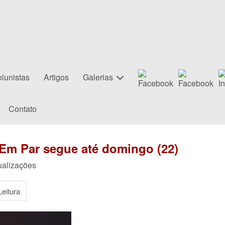
lunistas
Artigos
Galerias
Contato
 Em Par segue até domingo (22)
ualizações
eitura