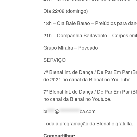
Dia 22/08 (domingo)
18h – Cia Balé Baião – Prelúdios para da
21h – Companhia Barlavento – Corpos em
Grupo Miraíra – Povoado
SERVIÇO
7ª Bienal Int. de Dança / De Par Em Par (
de 2021 no canal da Bienal no YouTube.
7ª Bienal Int. de Dança / De Par Em Par (B
no canal da Bienal no Youtube.
bi
****
@
***********
ca.com
Toda a programação da Bienal é gratuita.
Compartilhar: