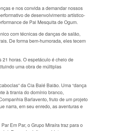
esenças e nos convida a demandar nossos
erformativo de desenvolvimento artístico-
 performance de Pai Mesquita de Ogum.
nico com técnicas de danças de salão,
Morais. De forma bem-humorada, eles tecem
 21 horas. O espetáculo é cheio de
stituindo uma obra de múltiplas
caboclas” da Cia Balé Baião. Uma “dança
te à tirania do domínio branco,
 Companhia Barlavento, fruto de um projeto
ue narra, em seu enredo, as aventuras e
Par Em Par, o Grupo Miraíra traz para o