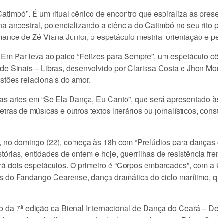
atimbó”. É um ritual cênico de encontro que espiraliza as pr
 ancestral, potencializando a ciência do Catimbó no seu rito p
rmance de Zé Viana Junior, o espetáculo mestria, orientação e
Em Par leva ao palco “Felizes para Sempre”, um espetáculo cê
a de Sinais – Libras, desenvolvido por Clarissa Costa e Jhon 
stões relacionais do amor.
s artes em “Se Ela Dança, Eu Canto”, que será apresentado às
etras de músicas e outros textos literários ou jornalísticos, con
 no domingo (22), começa às 18h com “Prelúdios para danças 
rias, entidades de ontem e hoje, guerrilhas de resistência fren
erá dois espetáculos. O primeiro é “Corpos embarcados”, com a
as do Fandango Cearense, dança dramática do ciclo marítimo, q
 da 7ª edição da Bienal Internacional de Dança do Ceará – De 