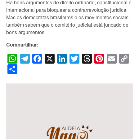
Há bons argumentos de direito ordinário, constitucional e
internacional para bloquear a contrarrevolução jurídica.
Mas os democratas brasileiros e os movimentos sociais
também sabem que o cemitério judicial está juncado de
bons argumentos.
Compartilhar:
WhatsApp
Telegram
Facebook
X
LinkedIn
Twitter
Threads
Pintere
Emai
C
Li
Share