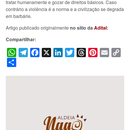
tratar humanamente e gozar de direitos básicos. Caso
contrário a violência é a norma e a civilização se degrada
em barbárie.
Artigo publicado originalmente
no sítio da
Adital
:
Compartilhar:
WhatsApp
Telegram
Facebook
X
LinkedIn
Twitter
Threads
Pintere
Emai
C
Li
Share