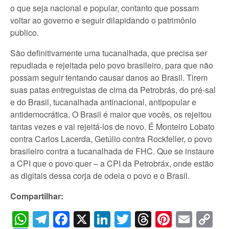
o que seja nacional e popular, contanto que possam
voltar ao governo e seguir dilapidando o patrimônio
publico.
São definitivamente uma tucanalhada, que precisa ser
repudiada e rejeitada pelo povo brasileiro, para que não
possam seguir tentando causar danos ao Brasil. Tirem
suas patas entreguistas de cima da Petrobrás, do pré-sal
e do Brasil, tucanalhada antinacional, antipopular e
antidemocrática. O Brasil é maior que vocês, os rejeitou
tantas vezes e vai rejeitá-los de novo. É Monteiro Lobato
contra Carlos Lacerda, Getúlio contra Rockfeller, o povo
brasileiro contra a tucanalhada de FHC. Que se instaure
a CPI que o povo quer – a CPI da Petrobráx, onde estão
as digitais dessa corja de odeia o povo e o Brasil.
Compartilhar:
WhatsApp
Telegram
Facebook
X
LinkedIn
Twitter
Threads
Pintere
Emai
C