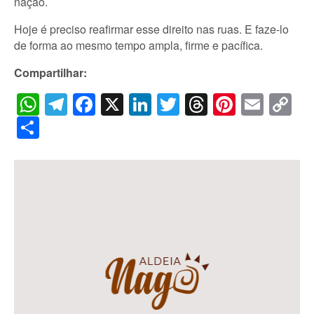
nação.
Hoje é preciso reafirmar esse direito nas ruas. E faze-lo
de forma ao mesmo tempo ampla, firme e pacífica.
Compartilhar:
WhatsApp
Telegram
Facebook
X
LinkedIn
Twitter
Threads
Pintere
Emai
C
Li
Share