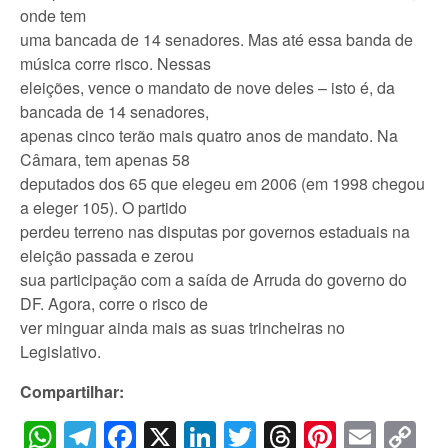
onde tem
uma bancada de 14 senadores. Mas até essa banda de
música corre risco. Nessas
eleições, vence o mandato de nove deles – isto é, da
bancada de 14 senadores,
apenas cinco terão mais quatro anos de mandato. Na
Câmara, tem apenas 58
deputados dos 65 que elegeu em 2006 (em 1998 chegou
a eleger 105). O partido
perdeu terreno nas disputas por governos estaduais na
eleição passada e zerou
sua participação com a saída de Arruda do governo do
DF. Agora, corre o risco de
ver minguar ainda mais as suas trincheiras no
Legislativo.
Compartilhar:
WhatsApp
Telegram
Facebook
X
LinkedIn
Twitter
Threads
Pintere
Emai
C