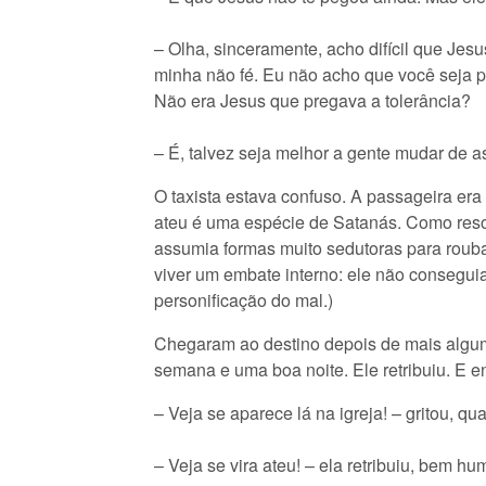
– Olha, sinceramente, acho difícil que Jesu
minha não fé. Eu não acho que você seja p
Não era Jesus que pregava a tolerância?
– É, talvez seja melhor a gente mudar de 
O taxista estava confuso. A passageira era 
ateu é uma espécie de Satanás. Como reso
assumia formas muito sedutoras para roubar
viver um embate interno: ele não consegui
personificação do mal.)
Chegaram ao destino depois de mais alguma
semana e uma boa noite. Ele retribuiu. E e
– Veja se aparece lá na igreja! – gritou, qu
– Veja se vira ateu! – ela retribuiu, bem hu