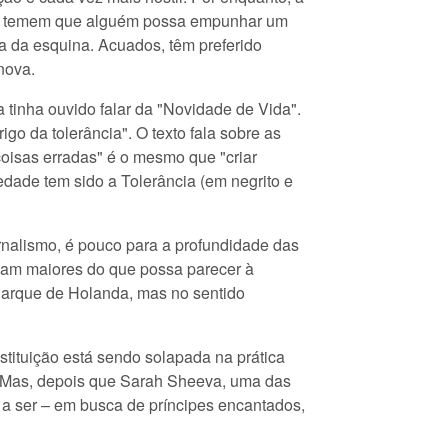
nto, temem que alguém possa empunhar um
a da esquina. Acuados, têm preferido
nova.
 tinha ouvido falar da "Novidade de Vida".
igo da tolerância". O texto fala sobre as
"coisas erradas" é o mesmo que "criar
edade tem sido a Tolerância (em negrito e
rnalismo, é pouco para a profundidade das
ejam maiores do que possa parecer à
 Buarque de Holanda, mas no sentido
stituição está sendo solapada na prática
io. Mas, depois que Sarah Sheeva, uma das
 a ser – em busca de príncipes encantados,