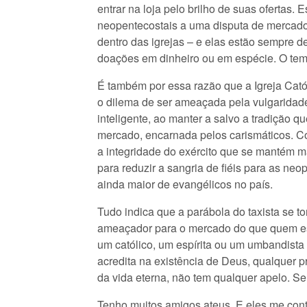
entrar na loja pelo brilho de suas ofertas. 
neopentecostais a uma disputa de mercado 
dentro das igrejas – e elas estão sempre 
doações em dinheiro ou em espécie. O tem
É também por essa razão que a Igreja Catól
o dilema de ser ameaçada pela vulgaridade
inteligente, ao manter a salvo a tradição 
mercado, encarnada pelos carismáticos. C
a integridade do exército que se mantém 
para reduzir a sangria de fiéis para as ne
ainda maior de evangélicos no país.
Tudo indica que a parábola do taxista se t
ameaçador para o mercado do que quem est
um católico, um espírita ou um umbandista
acredita na existência de Deus, qualquer p
da vida eterna, não tem qualquer apelo. S
Tenho muitos amigos ateus. E eles me cont