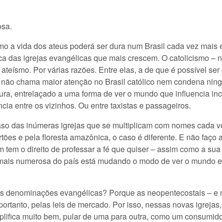
osa.
mo a vida dos ateus poderá ser dura num Brasil cada vez mais 
stica das igrejas evangélicas que mais crescem. O catolicismo
eísmo. Por várias razões. Entre elas, a de que é possível ser c
o não chama maior atenção no Brasil católico nem condena ning
ura, entrelaçado a uma forma de ver o mundo que influencia inc
ia entre os vizinhos. Ou entre taxistas e passageiros.
aso das inúmeras igrejas que se multiplicam com nomes cada v
ões e pela floresta amazônica, o caso é diferente. E não faço 
 tem o direito de professar a fé que quiser – assim como a sua 
is numerosa do país está mudando o modo de ver o mundo e o
s denominações evangélicas? Porque as neopentecostais – e 
 portanto, pelas leis de mercado. Por isso, nessas novas igrej
mplifica muito bem, pular de uma para outra, como um consumidor