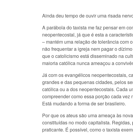
Ainda deu tempo de ouvir uma risada nerv
A parábola do taxista me faz pensar em co
neopentecostal, já que é esta a caracterí
– mantém uma relação de tolerância com o at
não frequentar a igreja nem pagar o dízim
que o catolicismo está disseminado na cult
maioria católica nunca ameaçou a convivênc
Já com os evangélicos neopentecostais, c
grandes e das pequenas cidades, pelos sert
católica ou a dos neopentecostais. Cada um
compreender como essa porção cada vez ma
Está mudando a forma de ser brasileiro.
Por que os ateus são uma ameaça às nova
constituídas no modo capitalista. Regidas,
praticante. É possível, como o taxista exe