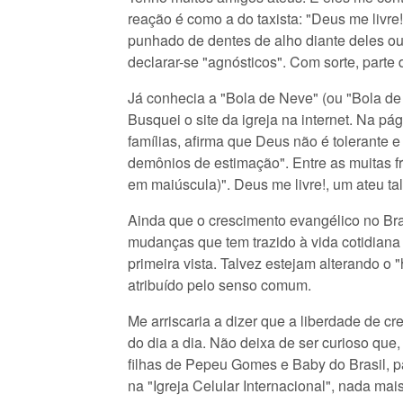
reação é como a do taxista: "Deus me liv
punhado de dentes de alho diante deles ou
declarar-se "agnósticos". Com sorte, parte
Já conhecia a "Bola de Neve" (ou "Bola de 
Busquei o site da igreja na internet. Na pá
famílias, afirma que Deus não é tolerante e
demônios de estimação". Entre as muitas f
em maiúscula)". Deus me livre!, um ateu ta
Ainda que o crescimento evangélico no Bra
mudanças que tem trazido à vida cotidiana
primeira vista. Talvez estejam alterando o
atribuído pelo senso comum.
Me arriscaria a dizer que a liberdade de c
do dia a dia. Não deixa de ser curioso que
filhas de Pepeu Gomes e Baby do Brasil, p
na "Igreja Celular Internacional", nada ma