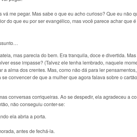
s vá me pegar. Mas sabe o que eu acho curioso? Que eu não quei
ior do que eu por ser evangélico, mas você parece achar que é
assunto…
ateia, mas parecia do bem. Era tranquila, doce e divertida. Mas
lver esse impasse? (Talvez ele tenha lembrado, naquele momen
 a alma dos crentes. Mas, como não dá para ler pensamentos, s
a se convencer de que a mulher que agora falava sobre o cartão
s conversas corriqueiras. Ao se despedir, ela agradeceu a co
ntão, não conseguiu conter-se:
ando ela abria a porta.
morada, antes de fechá-la.