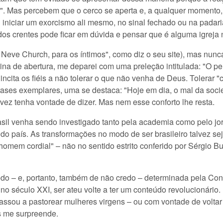
re!". Mas percebem que o cerco se aperta e, a qualquer mome
 iniciar um exorcismo ali mesmo, no sinal fechado ou na padari
 dos crentes pode ficar em dúvida e pensar que é alguma igreja 
Neve Church, para os íntimos", como diz o seu site), mas nunca
gina de abertura, me deparei com uma preleção intitulada: "O per
 incita os fiéis a não tolerar o que não venha de Deus. Tolerar 
rases exemplares, uma se destaca: "Hoje em dia, o mal da soci
lvez tenha vontade de dizer. Mas nem esse conforto lhe resta.
sil venha sendo investigado tanto pela academia como pelo jo
 do país. As transformações no modo de ser brasileiro talvez s
 "homem cordial" – não no sentido estrito conferido por Sérgio
redo – e, portanto, também de não credo – determinada pela Con
, no século XXI, ser ateu volte a ter um conteúdo revolucionár
assou a pastorear mulheres virgens – ou com vontade de voltar
is me surpreende.