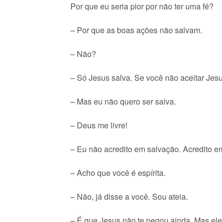
Por que eu seria pior por não ter uma fé?
– Por que as boas ações não salvam.
– Não?
– Só Jesus salva. Se você não aceitar Jesu
– Mas eu não quero ser salva.
– Deus me livre!
– Eu não acredito em salvação. Acredito em
– Acho que você é espírita.
– Não, já disse a você. Sou ateia.
– É que Jesus não te pegou ainda. Mas ele