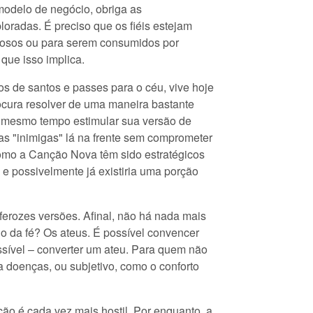
m modelo de negócio, obriga as
oradas. É preciso que os fiéis estejam
grosos ou para serem consumidos por
que isso implica.
os de santos e passes para o céu, vive hoje
ocura resolver de uma maneira bastante
 ao mesmo tempo estimular sua versão de
s "inimigas" lá na frente sem comprometer
como a Canção Nova têm sido estratégicos
 e possivelmente já existiria uma porção
 ferozes versões. Afinal, não há nada mais
 da fé? Os ateus. É possível convencer
ssível – converter um ateu. Para quem não
ra doenças, ou subjetivo, como o conforto
ão é cada vez mais hostil. Por enquanto, a