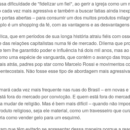
Essa dificuldade de "fidelizar um fiel", ao gerir a igreja como u
cada vez mais agressiva e também a buscar fatias ainda inexpl
de portas abertas – para consumir um dos muitos produtos mila
plo é um shopping da fé, com as vantagens e as desvantagens 
ica, que em períodos de sua longa história atraiu fiéis com oss
 das relações capitalistas numa fé de mercado. Dilema que pr
que tem lhe garantido poder e influência há dois mil anos, mas
omo uma espécie de vanguarda, que contém o avanço das tropa
mais atrás, padres pop star como Marcelo Rossi e movimentos 
opentecostais. Não fosse esse tipo de abordagem mais agressiva
ornará cada vez mais frequente nas ruas do Brasil – em novas e
á fora do mercado por convicção. E quem está fora do mercado
 a mudar de religião. Mas é bem mais difícil – quando não impo
roduto religioso, seja ele material, como um travesseiro que cu
eria como vender gelo para um esquimó.
am que têm evitado se apresentar dessa maneira porque a reaç