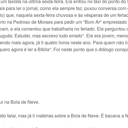
um taxista na última sexta-feira. Ela entrou no táxi do ponto d
 para ler o jornal, como ela sempre faz, puxou conversa com o
lo) que, naquela sexta-feira chuvosa e às vésperas de um feriad
carro na Pedroso de Moraes para pedir um "Bom Ar" emprestado
am, e ela comentou que trabalharia no feriado. Ele perguntou o q
uguês. Estudei, mas escrevo tudo errado". Ele era jovem, meno
lendo mais agora, já li quatro livros neste ano. Para quem não l
uero agora é ler a Bíblia". Foi neste ponto que o diálogo conqui
ui na Bola de Neve.
do falar, mas já li matérias sobre a Bola de Neve. É bacana a