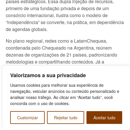
países estratégicos. Essa dupla injeção de recursos,
primeiro de uma fundação privada e depois de um
consórcio internacional, ilustra como o modelo de
“independência” se converte, na prática, em dependência
de agendas globais.
No plano regional, redes como a LatamChequea,
coordenada pelo Chequeado na Argentina, reúnem
dezenas de organizações de 21 países, padronizando
metodologias e compartilhando conteúdos. Já a
aceleradora Velocidad, implementada pelo ICFJ em
Valorizamos a sua privacidade
parceria com a SembraMedia e financiada pela
Luminate, injetou milhões de dólares e milhares de horas
Usamos cookies para melhorar sua experiência de
de consultoria em redações latino-americanas, inclusive
navegação, veicular anúncios ou conteúdo personalizado e
no Brasil, para “profissionalizar” modelos de negócio. Por
analisar nosso tráfego. Ao clicar em “Aceitar tudo”, você
trás do discurso de sustentabilidade, o que se consolida
concorda com o uso de cookies.
é uma integração direta ao ecossistema global do
liberalismo, no qual os padrões de financiamento, gestão
Customizar
Rejeitar tudo
Aceitar tudo
e narrativa são definidos de fora para dentro.