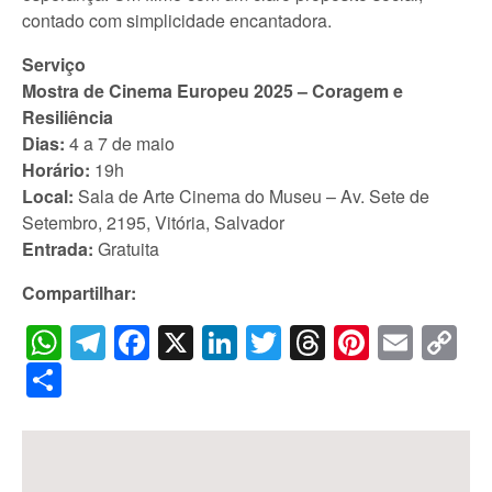
contado com simplicidade encantadora.
Serviço
Mostra de Cinema Europeu 2025 – Coragem e
Resiliência
Dias:
4 a 7 de maio
Horário:
19h
Local:
Sala de Arte Cinema do Museu – Av. Sete de
Setembro, 2195, Vitória, Salvador
Entrada:
Gratuita
Compartilhar:
WhatsApp
Telegram
Facebook
X
LinkedIn
Twitter
Threads
Pintere
Emai
C
Li
Share