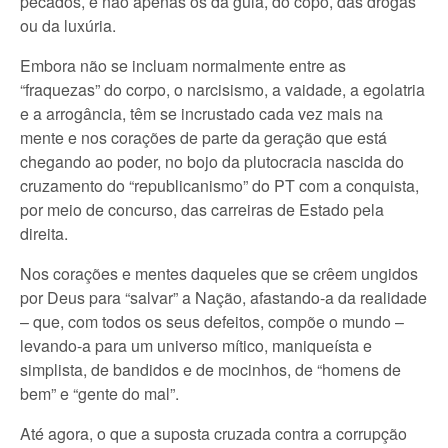
pecados, e não apenas os da gula, do copo, das drogas
ou da luxúria.
Embora não se incluam normalmente entre as
“fraquezas” do corpo, o narcisismo, a vaidade, a egolatria
e a arrogância, têm se incrustado cada vez mais na
mente e nos corações de parte da geração que está
chegando ao poder, no bojo da plutocracia nascida do
cruzamento do “republicanismo” do PT com a conquista,
por meio de concurso, das carreiras de Estado pela
direita.
Nos corações e mentes daqueles que se crêem ungidos
por Deus para “salvar” a Nação, afastando-a da realidade
– que, com todos os seus defeitos, compõe o mundo –
levando-a para um universo mítico, maniqueísta e
simplista, de bandidos e de mocinhos, de “homens de
bem” e “gente do mal”.
Até agora, o que a suposta cruzada contra a corrupção