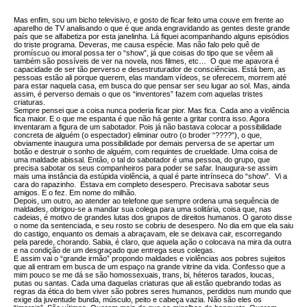
Mas enfim, sou um bicho televisivo, e gosto de ficar feito uma couve em frente ao
aparelho de TV analisando o que é que anda engravidando as gentes deste grande
país que se alfabetiza por esta janelinha. Lá fiquei acompanhando alguns episódios
do triste programa. Deveras, me causa espécie. Mas não falo pelo quê de
promíscuo ou imoral possa ter o “show”, já que coisas do tipo que se vêem ali
também são possíveis de ver na novela, nos filmes, etc… O que me apavora é
capacidade de ser tão perverso e desestruturador de consciências. Está bem, as
pessoas estão ali porque querem, elas mandam vídeos, se oferecem, morrem até
para estar naquela casa, em busca do que pensar ser seu lugar ao sol. Mas, ainda
assim, é perverso demais o que os “inventores” fazem com aquelas tristes
criaturas.
Sempre pensei que a coisa nunca poderia ficar pior. Mas fica. Cada ano a violência
fica maior. E o que me espanta é que não há gente a gritar contra isso. Agora
inventaram a figura de um sabotador. Pois já não bastava colocar a possibilidade
concreta de alguém (o espectador) eliminar outro (o broder “????”), o que,
obviamente inaugura uma possibilidade por demais perversa de se apertar um
botão e destruir o sonho de alguém, com requintes de crueldade. Uma coisa de
uma maldade abissal. Então, o tal do sabotador é uma pessoa, do grupo, que
precisa sabotar os seus companheiros para poder se safar. Inaugura-se assim
mais uma instância da estúpida violência, a qual é parte intrínseca do “show”. Vi a
cara do rapazinho. Estava em completo desespero. Precisava sabotar seus
amigos. E o fez. Em nome do milhão.
Depois, um outro, ao atender ao telefone que sempre ordena uma sequência de
maldades, obrigou-se a mandar sua colega para uma solitária, coisa que, nas
cadeias, é motivo de grandes lutas dos grupos de direitos humanos. O garoto disse
o nome da sentenciada, e seu rosto se cobriu de desespero. No dia em que ela saiu
do castigo, enquanto os demais a abraçavam, ele se deixava cair, escorregando
pela parede, chorando. Sabia, é claro, que aquela ação o colocava na mira da outra
e na condição de um desgraçado que entrega seus colegas.
E assim vai o “grande irmão” propondo maldades e violências aos pobres sujeitos
que ali entram em busca de um espaço na grande vitrine da vida. Confesso que a
mim pouco se me dá se são homossexuais, trans, bi, héteros tarados, loucas,
putas ou santas. Cada uma daquelas criaturas que ali estão quebrando todas as
regras da ética do bem viver são pobres seres humanos, perdidos num mundo que
exige da juventude bunda, músculo, peito e cabeça vazia. Não são eles os