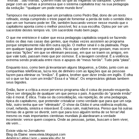
“imorais”. São vítimas. Querem mais do que as migalhas do banquete. Querem
pegar com as unhas a promessa que o sistema capitalista traz na sua pedagogia
da sedução: “‘qualquer um pode neste mundo livre”.
Tampouco me surpreende que um jornalista como Pedro Bial, dono de um texto
refinado, esteja cumprindo o triste papel de fomentar a perda de todo o sentido ético
que um ser humano pode ter. Ele, também buscando vencer nesse mundo que o
capitalismo aponta como o melhor possível, fez a sua escolha. Optou por ser um
sacerdote destes tempos vis. Um sacerdote muito bem pago.
O que me entristece é saber que essa pedagogia capitalista seguirá se fazendo
todos os dias nas casas das gentes, que muitas vezes assistem ao programa
porque simplesmente não têm outra opção. O melhor sinal é o da platinada. Pega
em qualquer lugar deste grande país. Há os que vêem e nem gostam, mas ocorre
que estas “lições” em que se eliminam pessoas, em que se traem os amigos, em
que vale tudo, passam meio que por osmose. É a lavagem cerebral. É a violência
extrema sendo praticada entre risos e apupos de “meus heróis”. Tudo pela “plata”.
Enquanto isso, como bem já levantaram alguns blogueiros, a Globo, junto com as
companhias telefônicas, lucra rios de dinheiro com as ligações que as pessoas
fazem para eliminar os “irmãos”. É galera, brother quer dizer irmão em inglês. E olha
só o que se faz com um irmão? Essa é a “ética”. Os empresários globais lambem
seus bigodes.
Então, fazer a crítica a esse perverso programa não é coisa de pseudo-esquerda.
Deve ser obrigação de qualquer um que pensa o país. A questão do “grande irmão”
não é moral. É ética. Trata-se da consolidação, via repetição, de uma pedagogia,
típica do capitalismo, que pretender cristalizar como verdade que para que um seja
feliz, outro tenha que ser “eliminado”. O show da Globo é uma violência explícita,
cruel, nefanda, sinistra e miserável. É coisa ruim, malcheirosa. Penso que há outras
formas de a gente se divertir, sem que para isso alguém tenha de se ferrar! Até
mesmo os mais importantes cientistas mundiais já alardearam a verdade
inconteste: vence quem coopera. Onde as pessoas, juntas, buscam o bem viver,
ele vem…
Existe vida no Jornalismo
Blog da Elaine: www.eteia.blogspot.com
América Latina Livre – www.iela.ufsc.br