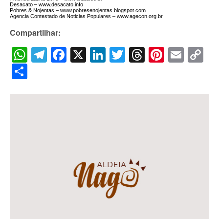
Desacato – www.desacato.info
Pobres & Nojentas – www.pobresenojentas.blogspot.com
Agencia Contestado de Noticias Populares – www.agecon.org.br
Compartilhar:
WhatsApp
Telegram
Facebook
X
LinkedIn
Twitter
Threads
Pintere
Emai
C
Li
Share