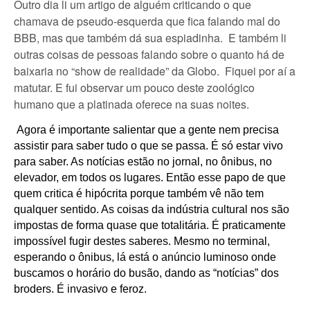
Outro dia li um artigo de alguém criticando o que
chamava de pseudo-esquerda que fica falando mal do
BBB, mas que também dá sua espiadinha. E também li
outras coisas de pessoas falando sobre o quanto há de
baixaria no “show de realidade” da Globo. Fiquei por aí a
matutar. E fui observar um pouco deste zoológico
humano que a platinada oferece na suas noites.
Agora é importante salientar que a gente nem precisa
assistir para saber tudo o que se passa. É só estar vivo
para saber. As notícias estão no jornal, no ônibus, no
elevador, em todos os lugares. Então esse papo de que
quem critica é hipócrita porque também vê não tem
qualquer sentido. As coisas da indústria cultural nos são
impostas de forma quase que totalitária. É praticamente
impossível fugir destes saberes. Mesmo no terminal,
esperando o ônibus, lá está o anúncio luminoso onde
buscamos o horário do busão, dando as “notícias” dos
broders. É invasivo e feroz.