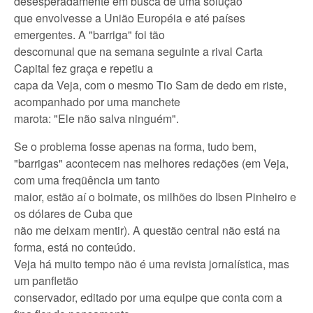
desesperadamente em busca de uma solução
que envolvesse a União Européia e até países
emergentes. A "barriga" foi tão
descomunal que na semana seguinte a rival Carta
Capital fez graça e repetiu a
capa da Veja, com o mesmo Tio Sam de dedo em riste,
acompanhado por uma manchete
marota: "Ele não salva ninguém".
Se o problema fosse apenas na forma, tudo bem,
"barrigas" acontecem nas melhores redações (em Veja,
com uma freqüência um tanto
maior, estão aí o boimate, os milhões do Ibsen Pinheiro e
os dólares de Cuba que
não me deixam mentir). A questão central não está na
forma, está no conteúdo.
Veja há muito tempo não é uma revista jornalística, mas
um panfletão
conservador, editado por uma equipe que conta com a