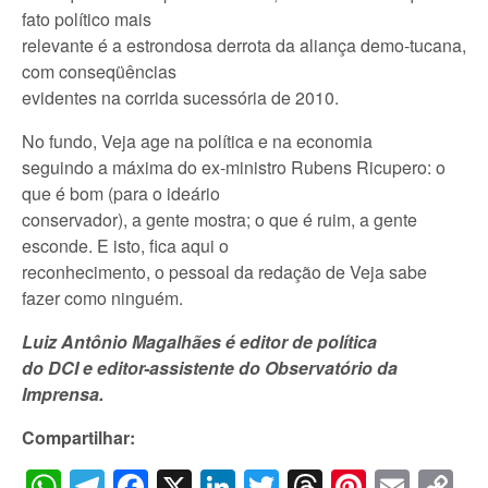
fato político mais
relevante é a estrondosa derrota da aliança demo-tucana,
com conseqüências
evidentes na corrida sucessória de 2010.
No fundo, Veja age na política e na economia
seguindo a máxima do ex-ministro Rubens Ricupero: o
que é bom (para o ideário
conservador), a gente mostra; o que é ruim, a gente
esconde. E isto, fica aqui o
reconhecimento, o pessoal da redação de Veja sabe
fazer como ninguém.
Luiz Antônio Magalhães é editor de política
do DCI e editor-assistente do Observatório da
Imprensa.
Compartilhar:
WhatsApp
Telegram
Facebook
X
LinkedIn
Twitter
Threads
Pintere
Emai
C