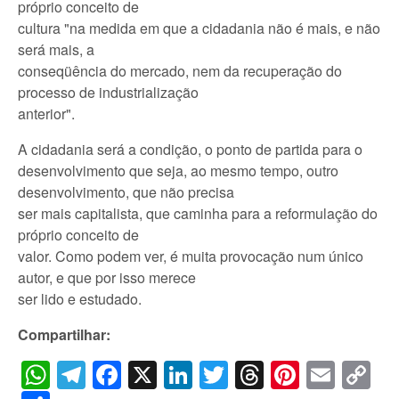
próprio conceito de
cultura "na medida em que a cidadania não é mais, e não
será mais, a
conseqüência do mercado, nem da recuperação do
processo de industrialização
anterior".
A cidadania será a condição, o ponto de partida para o
desenvolvimento que seja, ao mesmo tempo, outro
desenvolvimento, que não precisa
ser mais capitalista, que caminha para a reformulação do
próprio conceito de
valor. Como podem ver, é muita provocação num único
autor, e que por isso merece
ser lido e estudado.
Compartilhar:
WhatsApp
Telegram
Facebook
X
LinkedIn
Twitter
Threads
Pintere
Emai
C