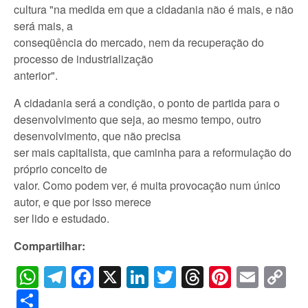
cultura "na medida em que a cidadania não é mais, e não
será mais, a
conseqüência do mercado, nem da recuperação do
processo de industrialização
anterior".
A cidadania será a condição, o ponto de partida para o
desenvolvimento que seja, ao mesmo tempo, outro
desenvolvimento, que não precisa
ser mais capitalista, que caminha para a reformulação do
próprio conceito de
valor. Como podem ver, é muita provocação num único
autor, e que por isso merece
ser lido e estudado.
Compartilhar:
WhatsApp
Telegram
Facebook
X
LinkedIn
Twitter
Threads
Pintere
Emai
C
Li
Share