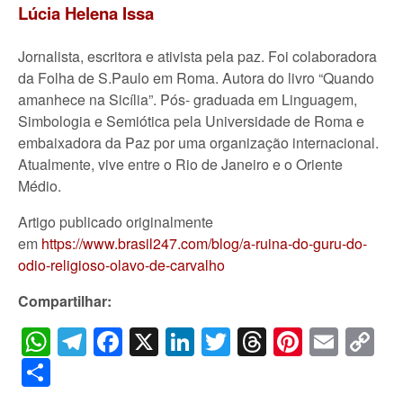
Lúcia Helena Issa
Jornalista, escritora e ativista pela paz. Foi colaboradora
da Folha de S.Paulo em Roma. Autora do livro “Quando
amanhece na Sicília”. Pós- graduada em Linguagem,
Simbologia e Semiótica pela Universidade de Roma e
embaixadora da Paz por uma organização internacional.
Atualmente, vive entre o Rio de Janeiro e o Oriente
Médio.
Artigo publicado originalmente
em
https://www.brasil247.com/blog/a-ruina-do-guru-do-
odio-religioso-olavo-de-carvalho
Compartilhar:
WhatsApp
Telegram
Facebook
X
LinkedIn
Twitter
Threads
Pintere
Emai
C
Li
Share