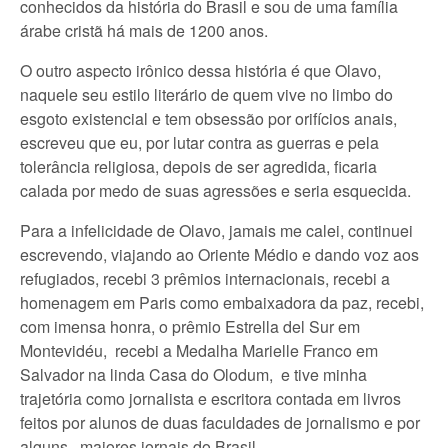
conhecidos da história do Brasil e sou de uma família
árabe cristã há mais de 1200 anos.
O outro aspecto irônico dessa história é que Olavo,
naquele seu estilo literário de quem vive no limbo do
esgoto existencial e tem obsessão por orifícios anais,
escreveu que eu, por lutar contra as guerras e pela
tolerância religiosa, depois de ser agredida, ficaria
calada por medo de suas agressões e seria esquecida.
Para a infelicidade de Olavo, jamais me calei, continuei
escrevendo, viajando ao Oriente Médio e dando voz aos
refugiados, recebi 3 prêmios internacionais, recebi a
homenagem em Paris como embaixadora da paz, recebi,
com imensa honra, o prêmio Estrella del Sur em
Montevidéu, recebi a Medalha Marielle Franco em
Salvador na linda Casa do Olodum, e tive minha
trajetória como jornalista e escritora contada em livros
feitos por alunos de duas faculdades de jornalismo e por
alguns maiores jornais do Brasil.