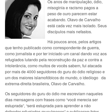
Os anos de manipulação, ódio,
misoginia e racismo pagos a
peso de ouro parecem estar
acabando. Olavo de Carvalho
está cada vez mais isolado. Seus
discípulos mais nefastos.
Há poucos anos, pelos artigos
que tenho publicado como correspondente de guerra,
como jornalista e por ter iniciado um canal dando voz aos
refugiados lutando pela reconstrução da paz e contra a
intolerância, como muitos de vocês sabem, fui atacada
por mais de 4000 seguidores do guru do ódio religioso e
um dos maiores islamofóbicos do mundo, o ideólogo da
extrema-direita brasileira, Olavo de Carvalho.
Os seguidores do guru do ódio me escreviam naqueles
dias mensagens com frases como “você merecia ser
estuprada”, “será estuprada para aprender a não
defender refugiados muçulmanos” e publicaram fotos