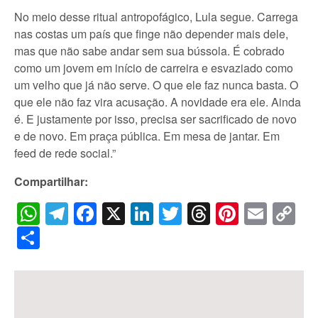
No meio desse ritual antropofágico, Lula segue. Carrega
nas costas um país que finge não depender mais dele,
mas que não sabe andar sem sua bússola. É cobrado
como um jovem em início de carreira e esvaziado como
um velho que já não serve. O que ele faz nunca basta. O
que ele não faz vira acusação. A novidade era ele. Ainda
é. E justamente por isso, precisa ser sacrificado de novo
e de novo. Em praça pública. Em mesa de jantar. Em
feed de rede social.”
Compartilhar:
WhatsApp
Telegram
Facebook
X
LinkedIn
Twitter
Threads
Pintere
Emai
C
Li
Share