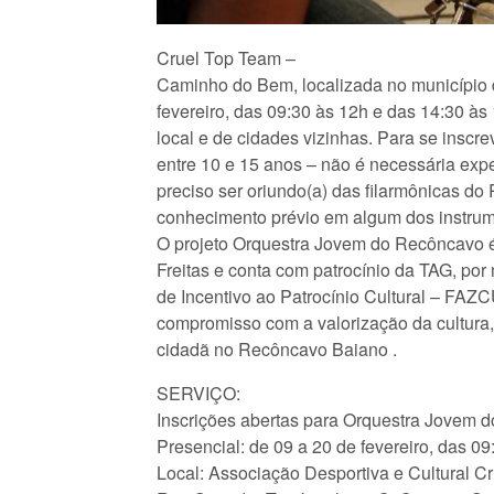
Cruel Top Team –
Caminho do Bem, localizada no município d
fevereiro, das 09:30 às 12h e das 14:30 às
local e de cidades vizinhas. Para se inscrev
entre 10 e 15 anos – não é necessária exper
preciso ser oriundo(a) das filarmônicas do
conhecimento prévio em algum dos instru
O projeto Orquestra Jovem do Recôncavo é
Freitas e conta com patrocínio da TAG, po
de Incentivo ao Patrocínio Cultural – FA
compromisso com a valorização da cultura
cidadã no Recôncavo Baiano .
SERVIÇO:
Inscrições abertas para Orquestra Jovem 
Presencial: de 09 a 20 de fevereiro, das 0
Local: Associação Desportiva e Cultural 