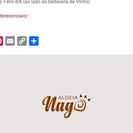
 Félix-BA (ao lado da barbearia de Vinho)
mdoreconcavo/
n
er
hreads
Pinterest
Email
Copy
Share
Link