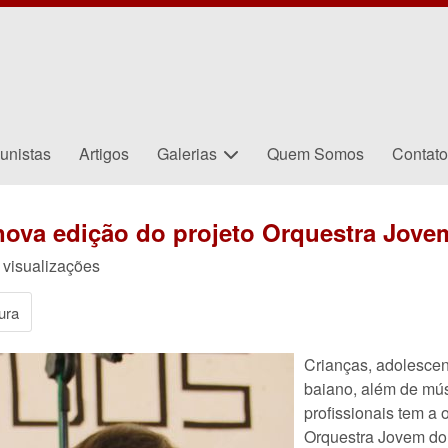
unistas
Artigos
Galerias
Quem Somos
Contat
 nova edição do projeto Orquestra Jov
visualizações
ura
Crianças, adolescen
baiano, além de mú
profissionais tem a 
Orquestra Jovem do