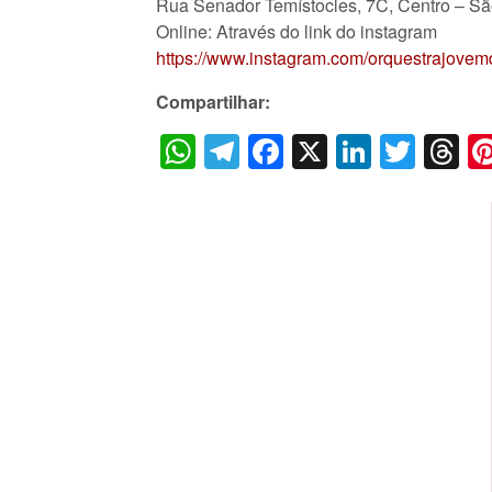
Rua Senador Temístocles, 7C, Centro – São
Online: Através do link do instagram
https://www.instagram.com/orquestrajove
Compartilhar:
WhatsApp
Telegram
Facebook
X
LinkedI
Twitt
T