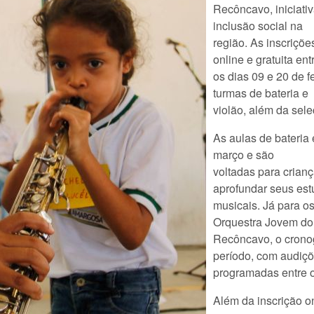
Recôncavo, iniciati
inclusão social na
região. As inscriçõ
online e gratuita ent
os dias 09 e 20 de 
turmas de bateria e
violão, além da sel
As aulas de bateria 
março e são
voltadas para crian
aprofundar seus es
musicais. Já para o
Orquestra Jovem do
Recôncavo, o crono
período, com audiç
programadas entre os
Além da inscrição o