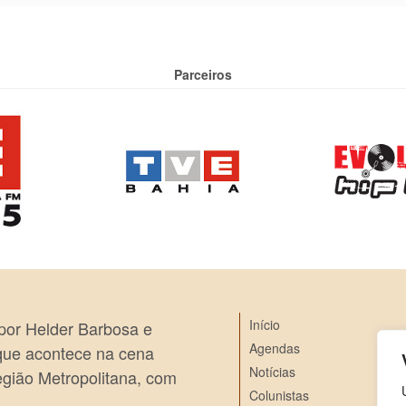
Parceiros
Início
 por Helder Barbosa e
Agendas
 que acontece na cena
Notícias
egião Metropolitana, com
Colunistas