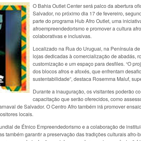
O Bahia Outlet Center será palco da abertura ofi
Salvador, no próximo dia 17 de fevereiro, segund
parte do programa Hub Afro Outlet, uma iniciativa
afroempreendedorismo e promover a cultura afro
colaborativas e inclusivas.
Localizado na Rua do Uruguai, na Península de 
lojas dedicadas à comercialização de abadás, r
customização e um espaço para desfiles. “O pro
dos blocos afros e afoxés, que enfrentam desafi
sustentabilidade”, destaca Rosemma Maluf, supe
Durante a inauguração, os visitantes poderão co
capacitação que serão oferecidos, como assessor
 Carnaval de Salvador. O Centro Afro também irá promover ensai
sitores locais.
al de Étnico Empreendedorismo e a colaboração de institui
 também garantir a preservação das tradições culturais afro-bra