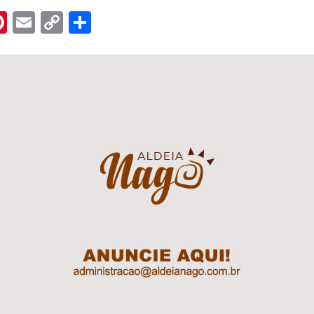
n
er
hreads
Pinterest
Email
Copy
Share
Link