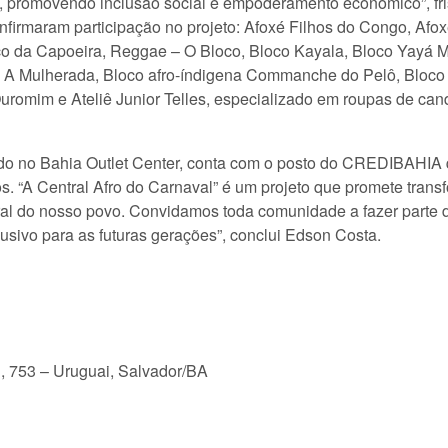
, promovendo inclusão social e empoderamento econômico”, fr
rmaram participação no projeto: Afoxé Filhos do Congo, Afoxé
oco da Capoeira, Reggae – O Bloco, Bloco Kayala, Bloco Yayá
 A Mulherada, Bloco afro-índigena Commanche do Pelô, Bloco 
uromim e Ateliê Junior Telles, especializado em roupas de ca
zado no Bahia Outlet Center, conta com o posto do CREDIBAHI
“A Central Afro do Carnaval” é um projeto que promete transf
ral do nosso povo. Convidamos toda comunidade a fazer parte d
usivo para as futuras gerações”, conclui Edson Costa.
i, 753 – Uruguai, Salvador/BA