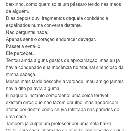
baixinho, como quem solta um pássaro ferido nas mãos
de alguém.
Dias depois ouvi fragmentos daquela confidência
espalhados numa conversa distante.
Não perguntei nada.
Apenas senti o coração endurecer devagar.
Passei a evitá-lo.
Ele percebeu.
Tentou ainda alguns gestos de aproximação, mas eu já
havia condenado sua inocência no tribunal silencioso da
minha cabeça.
Meses mais tarde descobri a verdade: meu amigo jamais
havia dito palavra alguma.
E naquele instante compreendi uma coisa terrível:
existem erros que não fazem barulho, mas apodrecem
afetos por dentro como chuva infiltrada nas paredes de
uma casa.
Também já culpei um professor por uma nota baixa.
Voltei para casa inflamado de revolta, convencido de que