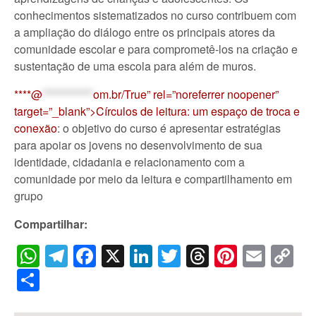
conhecimentos sistematizados no curso contribuem com
a ampliação do diálogo entre os principais atores da
comunidade escolar e para comprometê-los na criação e
sustentação de uma escola para além de muros.
****@
************
om.br/True” rel=”noreferrer noopener”
target=”_blank”>Círculos de leitura: um espaço de troca e
conexão
: o objetivo do curso é apresentar estratégias
para apoiar os jovens no desenvolvimento de sua
identidade, cidadania e relacionamento com a
comunidade por meio da leitura e compartilhamento em
grupo
Compartilhar:
WhatsApp
Telegram
Facebook
X
LinkedIn
Twitter
Threads
Pintere
Emai
C
Li
Share