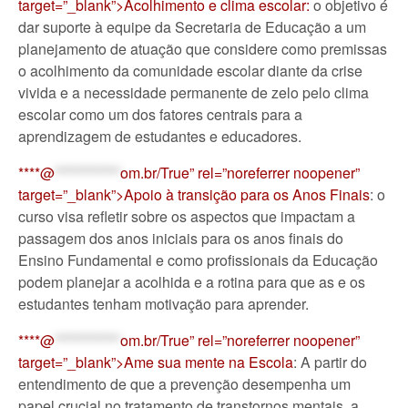
target=”_blank”>Acolhimento e clima escolar:
o objetivo é
dar suporte à equipe da Secretaria de Educação a um
planejamento de atuação que considere como premissas
o acolhimento da comunidade escolar diante da crise
vivida e a necessidade permanente de zelo pelo clima
escolar como um dos fatores centrais para a
aprendizagem de estudantes e educadores.
****@
************
om.br/True” rel=”noreferrer noopener”
target=”_blank”>Apoio à transição para os Anos Finais
: o
curso visa refletir sobre os aspectos que impactam a
passagem dos anos iniciais para os anos finais do
Ensino Fundamental e como profissionais da Educação
podem planejar a acolhida e a rotina para que as e os
estudantes tenham motivação para aprender.
****@
************
om.br/True” rel=”noreferrer noopener”
target=”_blank”>Ame sua mente na Escola
: A partir do
entendimento de que a prevenção desempenha um
papel crucial no tratamento de transtornos mentais, a