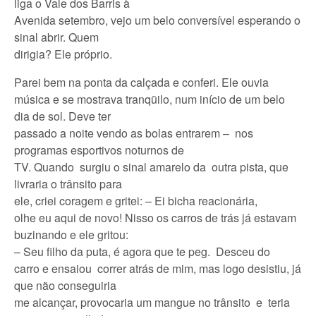
liga o Vale dos Barris à
Avenida setembro, vejo um belo conversível esperando o
sinal abrir. Quem
dirigia? Ele próprio.
Parei bem na ponta da calçada e conferi. Ele ouvia
música e se mostrava tranqüilo, num início de um belo
dia de sol. Deve ter
passado a noite vendo as bolas entrarem – nos
programas esportivos noturnos de
TV. Quando surgiu o sinal amarelo da outra pista, que
livraria o trânsito para
ele, criei coragem e gritei: – Ei bicha reacionária,
olhe eu aqui de novo! Nisso os carros de trás já estavam
buzinando e ele gritou:
– Seu filho da puta, é agora que te peg. Desceu do
carro e ensaiou correr atrás de mim, mas logo desistiu, já
que não conseguiria
me alcançar, provocaria um mangue no trânsito e teria