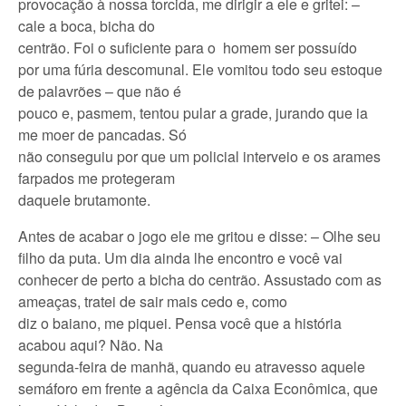
provocação à nossa torcida, me dirigir a ele e gritei: –
cale a boca, bicha do
centrão. Foi o suficiente para o homem ser possuído
por uma fúria descomunal. Ele vomitou todo seu estoque
de palavrões – que não é
pouco e, pasmem, tentou pular a grade, jurando que ia
me moer de pancadas. Só
não conseguiu por que um policial interveio e os arames
farpados me protegeram
daquele brutamonte.
Antes de acabar o jogo ele me gritou e disse: – Olhe seu
filho da puta. Um dia ainda lhe encontro e você vai
conhecer de perto a bicha do centrão. Assustado com as
ameaças, tratei de sair mais cedo e, como
diz o baiano, me piquei. Pensa você que a história
acabou aqui? Não. Na
segunda-feira de manhã, quando eu atravesso aquele
semáforo em frente a agência da Caixa Econômica, que