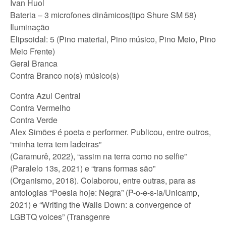
Ivan Huol
Bateria – 3 microfones dinâmicos(tipo Shure SM 58)
Iluminação
Elipsoidal: 5 (Pino material, Pino músico, Pino Meio, Pino
Meio Frente)
Geral Branca
Contra Branco no(s) músico(s)
Contra Azul Central
Contra Vermelho
Contra Verde
Alex Simões é poeta e performer. Publicou, entre outros,
“minha terra tem ladeiras”
(Caramurê, 2022), “assim na terra como no selfie”
(Paralelo 13s, 2021) e “trans formas são”
(Organismo, 2018). Colaborou, entre outras, para as
antologias “Poesia hoje: Negra” (P-o-e-s-ia/Unicamp,
2021) e “Writing the Walls Down: a convergence of
LGBTQ voices” (Transgenre