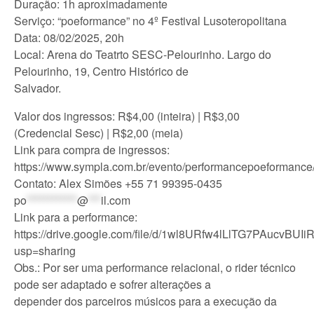
Duração: 1h aproximadamente
Serviço: “poeformance” no 4º Festival Lusoteropolitana
Data: 08/02/2025, 20h
Local: Arena do Teatrto SESC-Pelourinho. Largo do
Pelourinho, 19, Centro Histórico de
Salvador.
Valor dos ingressos: R$4,00 (inteira) | R$3,00
(Credencial Sesc) | R$2,00 (meia)
Link para compra de ingressos:
https://www.sympla.com.br/evento/performancepoeformanc
Contato: Alex Simões +55 71 99395-0435
po
************
@
***
il.com
Link para a performance:
https://drive.google.com/file/d/1wl8URfw4lLlTG7PAucvBU
usp=sharing
Obs.: Por ser uma performance relacional, o rider técnico
pode ser adaptado e sofrer alterações a
depender dos parceiros músicos para a execução da