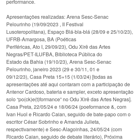
performance.
Apresentações realizadas: Arena Sesc-Senac
Pelourinho (19/09/2023 , II Festival
Lusoteropolitana), Espaço Blá-bla-blá (28/09 e 25/10/23),
UFRB-Amargosa, BA (Poéticas
Periféricas, Ato I, 29/09/23), Odu Xirê das Artes
Negras/PET-ILUFBA, Biblioteca Pública do
Estado da Bahia (19/10/23), Arena Sesc-Senac
Pelourinho, janeiro 2023 (29 e 30/11, 01 e
09/12/23), Casa Preta 15×15 (1/03/24) [todas as
apresentações até aqui contaram com a participação de
Antenor Cardoso, bateria e sampler, exceto apresentação
solo “po(ck)e(t)formance” no Odu Xirê das Artes Negras].
Casa Preta, 22/05/24 e 18/06/24 (poeformance &, com
Ivan Huol e Ricardo Caian, seguido de bate-papo com o
escritor César Sobrinho e Amanda Julieta,
respectivamente) e Sesc-Alagoinhas, 24/05/24 (com
Ricardo Caian, seguido de debate literário), Próxima