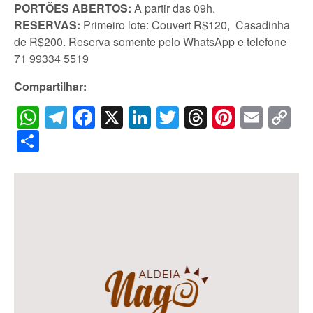
PORTÕES ABERTOS:
A partir das 09h.
RESERVAS:
Primeiro lote: Couvert R$120, Casadinha
de R$200. Reserva somente pelo WhatsApp e telefone
71 99334 5519
Compartilhar:
WhatsApp
Telegram
Facebook
X
LinkedIn
Twitter
Threads
Pintere
Emai
C
Li
Share