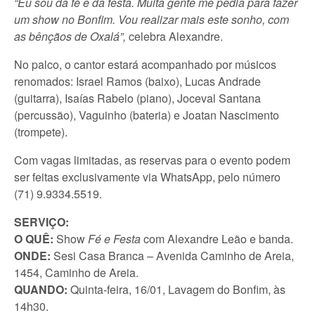
“Eu sou da fé e da festa. Muita gente me pedia para fazer
um show no Bonfim. Vou realizar mais este sonho, com
as bênçãos de Oxalá”,
celebra Alexandre.
No palco, o cantor estará acompanhado por músicos
renomados: Israel Ramos (baixo), Lucas Andrade
(guitarra), Isaías Rabelo (piano), Joceval Santana
(percussão), Vaguinho (bateria) e Joatan Nascimento
(trompete).
Com vagas limitadas, as reservas para o evento podem
ser feitas exclusivamente via WhatsApp, pelo número
(71) 9.9334.5519.
SERVIÇO:
O QUÊ:
Show
Fé e Festa
com Alexandre Leão e banda.
ONDE:
Sesi Casa Branca – Avenida Caminho de Areia,
1454, Caminho de Areia.
QUANDO:
Quinta-feira, 16/01, Lavagem do Bonfim, às
14h30.