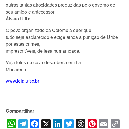
outras tantas atrocidades produzidas pelo governo de
seu amigo e antecessor
Álvaro Uribe.
O povo organizado da Colômbia quer que
tudo seja esclarecido e exige ainda a punição de Uribe
por estes crimes,
imprescritíveis, de lesa humanidade.
Veja fotos da cova descoberta em La
Macarena.
www.iela.ufsc.br
Compartilhar:
WhatsApp
Telegram
Facebook
X
LinkedIn
Twitter
Threads
Pintere
Emai
C