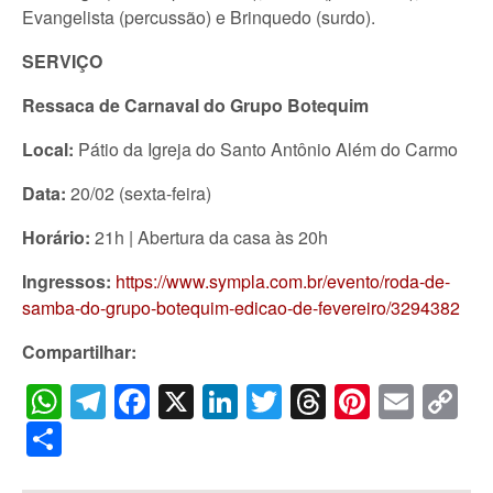
Evangelista (percussão) e Brinquedo (surdo).
SERVIÇO
Ressaca de Carnaval do Grupo Botequim
Local:
Pátio da Igreja do Santo Antônio Além do Carmo
Data:
20/02 (sexta-feira)
Horário:
21h | Abertura da casa às 20h
Ingressos:
https://www.sympla.com.br/evento/roda-de-
samba-do-grupo-botequim-edicao-de-fevereiro/3294382
Compartilhar:
WhatsApp
Telegram
Facebook
X
LinkedIn
Twitter
Threads
Pintere
Emai
C
Li
Share