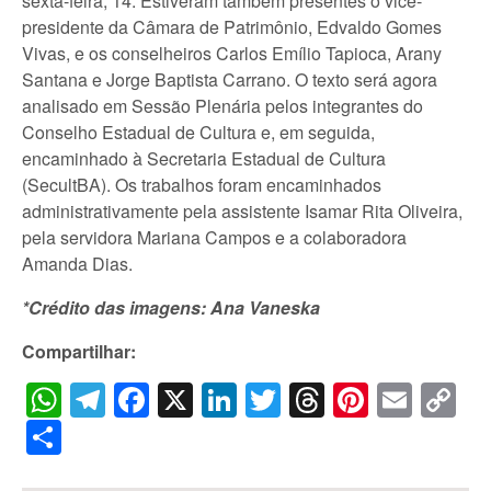
sexta-feira, 14. Estiveram também presentes o vice-
presidente da Câmara de Patrimônio, Edvaldo Gomes
Vivas, e os conselheiros Carlos Emílio Tapioca, Arany
Santana e Jorge Baptista Carrano. O texto será agora
analisado em Sessão Plenária pelos integrantes do
Conselho Estadual de Cultura e, em seguida,
encaminhado à Secretaria Estadual de Cultura
(SecultBA). Os trabalhos foram encaminhados
administrativamente pela assistente Isamar Rita Oliveira,
pela servidora Mariana Campos e a colaboradora
Amanda Dias.
*Crédito das imagens: Ana Vaneska
Compartilhar:
WhatsApp
Telegram
Facebook
X
LinkedIn
Twitter
Threads
Pintere
Emai
C
Li
Share