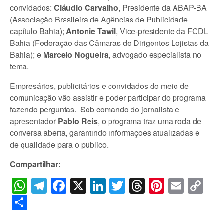
convidados:
Cláudio Carvalho
, Presidente da ABAP-BA
(Associação Brasileira de Agências de Publicidade
capítulo Bahia);
Antonie Tawil
, Vice-presidente da FCDL
Bahia (Federação das Câmaras de Dirigentes Lojistas da
Bahia); e
Marcelo Nogueira
, advogado especialista no
tema.
Empresários, publicitários e convidados do meio de
comunicação vão assistir e poder participar do programa
fazendo perguntas. Sob comando do jornalista e
apresentador
Pablo Reis
, o programa traz uma roda de
conversa aberta, garantindo informações atualizadas e
de qualidade para o público.
Compartilhar:
WhatsApp
Telegram
Facebook
X
LinkedIn
Twitter
Threads
Pintere
Emai
C
Li
Share