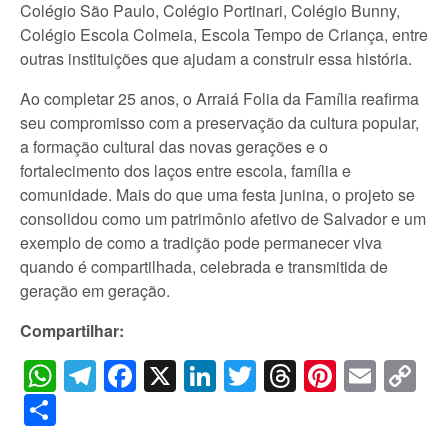
Colégio São Paulo, Colégio Portinari, Colégio Bunny,
Colégio Escola Colmeia, Escola Tempo de Criança, entre
outras instituições que ajudam a construir essa história.
Ao completar 25 anos, o Arraiá Folia da Família reafirma
seu compromisso com a preservação da cultura popular,
a formação cultural das novas gerações e o
fortalecimento dos laços entre escola, família e
comunidade. Mais do que uma festa junina, o projeto se
consolidou como um patrimônio afetivo de Salvador e um
exemplo de como a tradição pode permanecer viva
quando é compartilhada, celebrada e transmitida de
geração em geração.
Compartilhar:
WhatsApp
Telegram
Facebook
X
LinkedIn
Twitter
Threads
Pintere
Emai
C
Li
Share