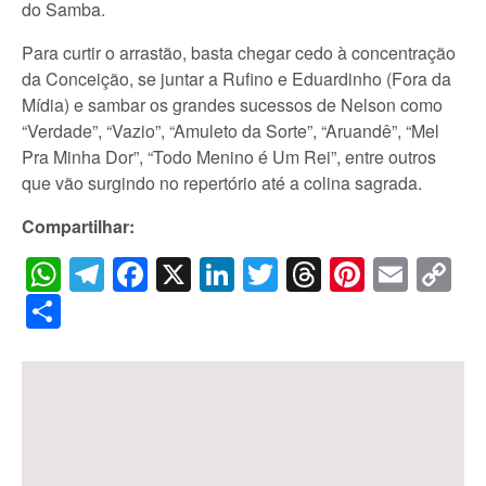
do Samba.
Para curtir o arrastão, basta chegar cedo à concentração
da Conceição, se juntar a Rufino e Eduardinho (Fora da
Mídia) e sambar os grandes sucessos de Nelson como
“Verdade”, “Vazio”, “Amuleto da Sorte”, “Aruandê”, “Mel
Pra Minha Dor”, “Todo Menino é Um Rei”, entre outros
que vão surgindo no repertório até a colina sagrada.
Compartilhar:
WhatsApp
Telegram
Facebook
X
LinkedIn
Twitter
Threads
Pintere
Emai
C
Li
Share